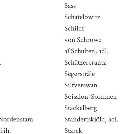
Sass
Schatelowitz
Schildt
von Schrowe
af Schulten, adl.
.
Schützercrantz
Segerstråle
Silfverswan
Soisalon-Soininen
Stackelberg
-Nordenstam
Standertskjöld, adl.
frih.
Starck