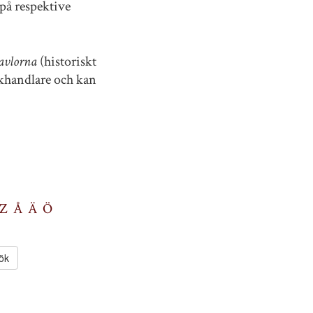
på respektive
avlorna
(historiskt
okhandlare och kan
Z
Å
Ä
Ö
ök