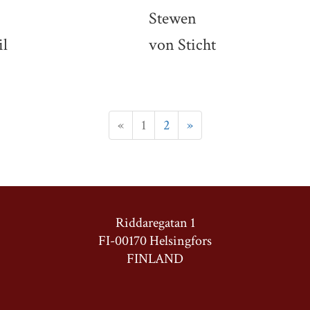
Stewen
il
von Sticht
«
1
2
»
Riddaregatan 1
FI-00170 Helsingfors
FINLAND