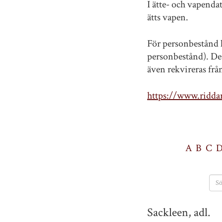
I ätte- och vapenda
ätts vapen.
För personbestånd h
personbestånd). Des
även rekvireras fr
https://www.riddar
A
B
C
Sackleen, adl.