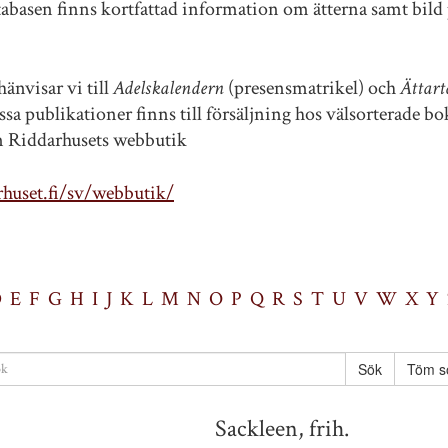
tabasen finns kortfattad information om ätterna samt bild 
änvisar vi till
Adelskalendern
(presensmatrikel) och
Ättart
sa publikationer finns till försäljning hos välsorterade b
ån Riddarhusets webbutik
huset.fi/sv/webbutik/
D
E
F
G
H
I
J
K
L
M
N
O
P
Q
R
S
T
U
V
W
X
Y
Töm s
Sackleen, frih.