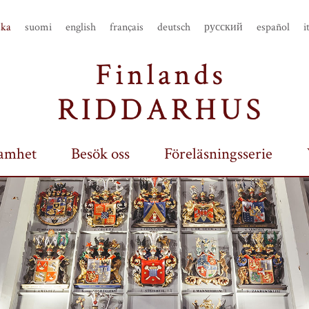
ska
suomi
english
français
deutsch
русский
español
i
amhet
Besök oss
Föreläsningsserie