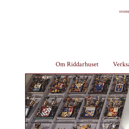
Finlands riddarhus
sven
Om Riddarhuset
Verks