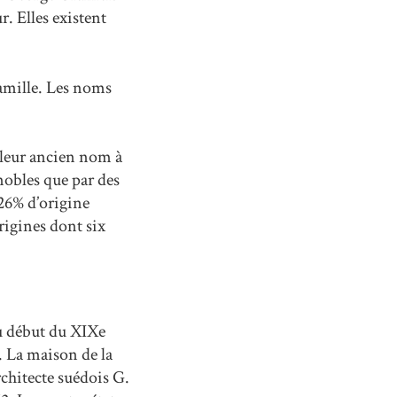
r. Elles existent
famille. Les noms
, leur ancien nom à
nobles que par des
 26% d’origine
rigines dont six
au début du XIXe
s. La maison de la
rchitecte suédois G.