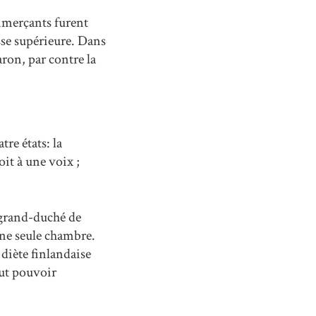
mmerçants furent
sse supérieure. Dans
aron, par contre la
re états: la
oit à une voix ;
 grand-duché de
une seule chambre.
 diète finlandaise
out pouvoir