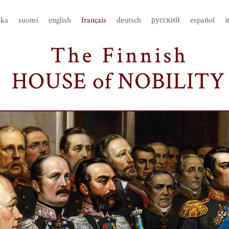
ska
suomi
english
français
deutsch
русский
español
i