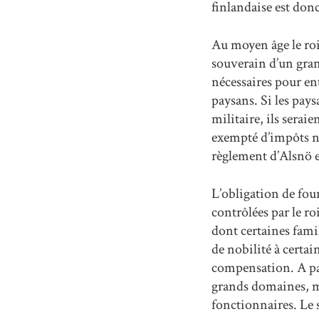
finlandaise est don
Au moyen âge le roi
souverain d’un gran
nécessaires pour en
paysans. Si les pay
militaire, ils sera
exempté d’impôts na
règlement d’Alsnö 
L’obligation de fou
contrôlées par le r
dont certaines famil
de nobilité à certa
compensation. A par
grands domaines, mai
fonctionnaires. Le s