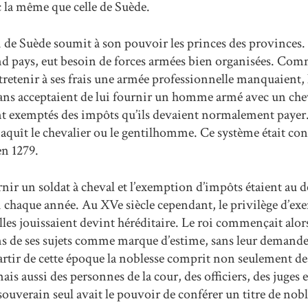
c la même que celle de Suède.
 de Suède soumit à son pouvoir les princes des provinces.
d pays, eut besoin de forces armées bien organisées. Comm
tretenir à ses frais une armée professionnelle manquaient, l
sans acceptaient de lui fournir un homme armé avec un chev
ient exemptés des impôts qu’ils devaient normalement payer
quît le chevalier ou le gentilhomme. Ce système était con
en 1279.
rnir un soldat à cheval et l’exemption d’impôts étaient au d
oi chaque année. Au XVe siècle cependant, le privilège d’e
les jouissaient devint héréditaire. Le roi commençait alors
ins de ses sujets comme marque d’estime, sans leur demande
tir de cette époque la noblesse comprit non seulement des
s aussi des personnes de la cour, des officiers, des juges e
ouverain seul avait le pouvoir de conférer un titre de nobl