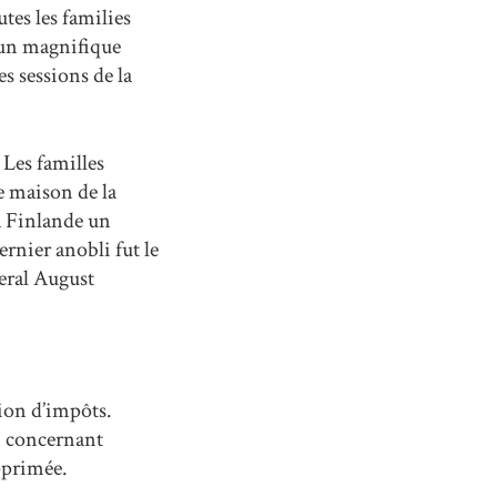
tes les families
 un magnifique
es sessions de la
 Les familles
e maison de la
la Finlande un
rnier anobli fut le
neral August
tion d’impôts.
n concernant
upprimée.