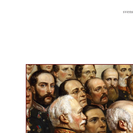
Finlands riddarhus
sven