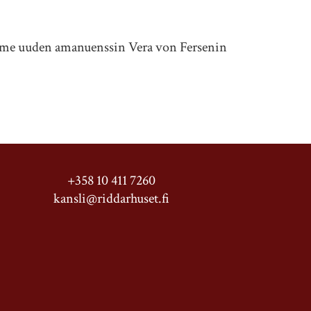
amme uuden amanuenssin Vera von Fersenin
+358 10 411 7260
kansli@riddarhuset.fi