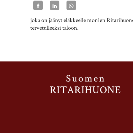
joka on jäänyt eläkkeelle monien Ritarihuo
tervetulleeksi taloon.