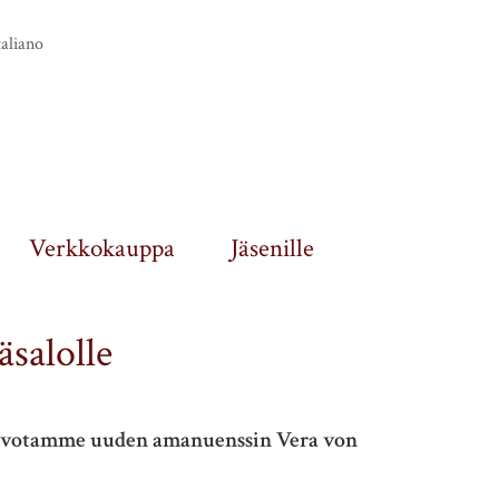
taliano
Verkkokauppa
Jäsenille
salolle
Toivotamme uuden amanuenssin Vera von