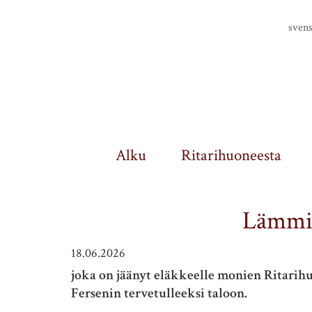
Finlands riddarhus
sven
Alku
Ritarihuoneesta
Lämmin
18.06.2026
joka on jäänyt eläkkeelle monien Ritari
Fersenin tervetulleeksi taloon.