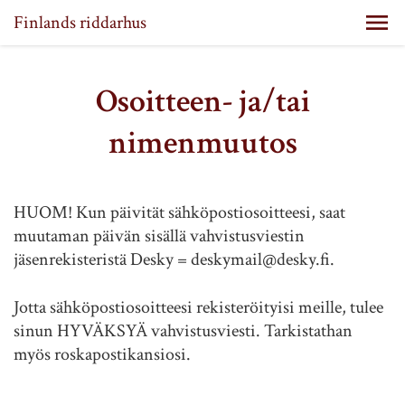
Finlands riddarhus
Osoitteen- ja/tai
nimenmuutos
HUOM! Kun päivität sähköpostiosoitteesi, saat
muutaman päivän sisällä vahvistusviestin
jäsenrekisteristä Desky = deskymail@desky.fi.
Jotta sähköpostiosoitteesi rekisteröityisi meille, tulee
sinun HYVÄKSYÄ vahvistusviesti. Tarkistathan
myös roskapostikansiosi.