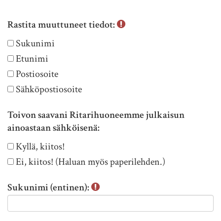
Rastita muuttuneet tiedot:
R
Sukunimi
a
Etunimi
s
Postiosoite
t
i
Sähköpostiosoite
t
a
Toivon saavani Ritarihuoneemme julkaisun
m
ainoastaan sähköisenä:
u
T
Kyllä, kiitos!
u
o
Ei, kiitos! (Haluan myös paperilehden.)
t
i
t
v
Sukunimi (entinen):
u
o
n
n
e
s