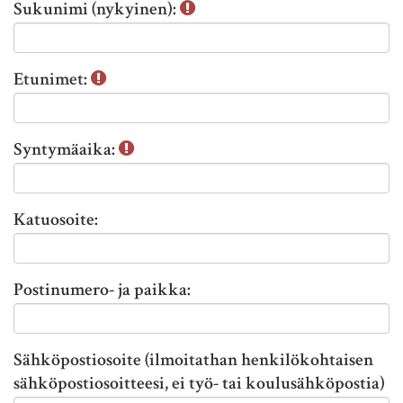
Sukunimi (nykyinen):
e
a
t
a
t
v
Etunimet:
i
a
e
n
d
i
Syntymäaika:
o
R
t
i
:
t
Katuosoite:
a
r
i
Postinumero- ja paikka:
h
u
o
Sähköpostiosoite (ilmoitathan henkilökohtaisen
n
sähköpostiosoitteesi, ei työ- tai koulusähköpostia)
e