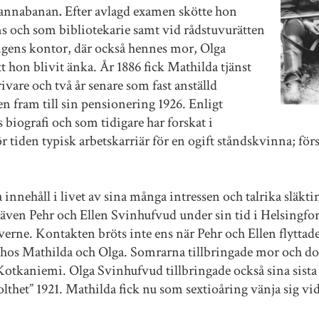
mannabanan
.
Efter avlagd examen skötte hon
ns och som bibliotekarie samt vid rådstuvurätten
ngens kontor, där också hennes mor, Olga
t hon blivit änka. År 1886 fick Mathilda tjänst
vare och två år senare som fast anställd
n fram till sin pensionering 1926. Enligt
biografi och som tidigare har forskat i
ör tiden typisk arbetskarriär för en ogift ståndskvinna; förs
da innehåll i livet av sina många intressen och talrika sl
ven Pehr och Ellen Svinhufvud under sin tid i Helsingfors
verne. Kontakten bröts inte ens när Pehr och Ellen flyttade
o hos Mathilda och Olga. Somrarna tillbringade mor och do
Kotkaniemi. Olga Svinhufvud tillbringade också sina sist
lthet” 1921. Mathilda fick nu som sextioåring vänja sig vid a