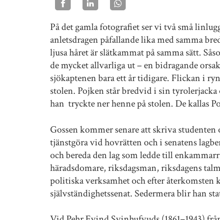
På det gamla fotografiet ser vi två små linlu
anletsdragen påfallande lika med samma bred
ljusa håret är slätkammat på samma sätt. Såso
de mycket allvarliga ut – en bidragande orsak 
sjökaptenen bara ett år tidigare. Flickan i ry
stolen. Pojken står bredvid i sin tyrolerjacka
han tryckte ner henne på stolen. De kallas P
Gossen kommer senare att skriva studenten 
tjänstgöra vid hovrätten och i senatens lagb
och bereda den lag som ledde till enkammarrik
häradsdomare, riksdagsman, riksdagens talman
politiska verksamhet och efter återkomsten 
självständighetssenat. Sedermera blir han sta
Vid Pehr Evind Svinhufvuds (1861–1943) från