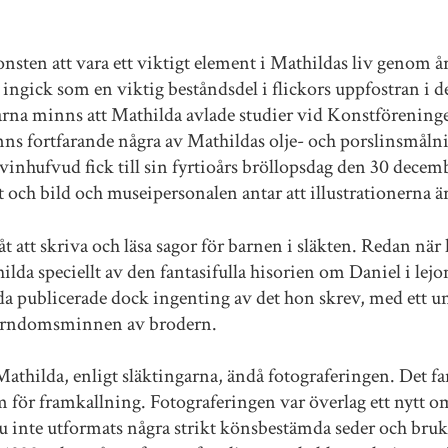
onsten att vara ett viktigt element i Mathildas liv genom å
ingick som en viktig beståndsdel i flickors uppfostran i d
garna minns att Mathilda avlade studier vid Konstföreninge
finns fortfarande några av Mathildas olje- och porslinsmåln
vinhufvud fick till sin fyrtioårs bröllopsdag den 30 dece
kt och bild och museipersonalen antar att illustrationerna ä
t att skriva och läsa sagor för barnen i släkten. Redan när
da speciellt av den fantasifulla hisorien om Daniel i lej
a publicerade dock ingenting av det hon skrev, med ett und
e barndomsminnen av brodern.
Mathilda, enligt släktingarna, ändå fotograferingen. Det fa
ör framkallning. Fotograferingen var överlag ett nytt o
nu inte utformats några strikt könsbestämda seder och bru