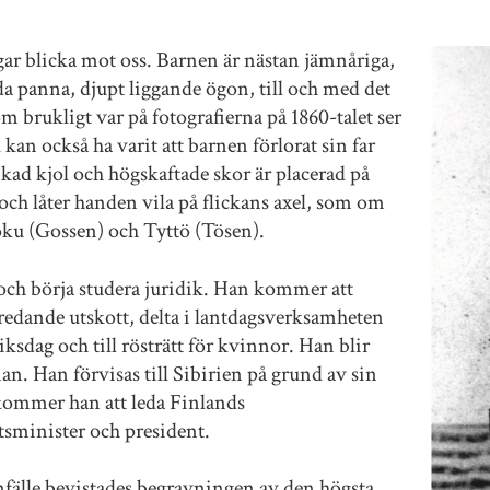
ggar blicka mot oss. Barnen är nästan jämnåriga,
a panna, djupt liggande ögon, till och med det
m brukligt var på fotografierna på 1860-talet ser
kan också ha varit att barnen förlorat sin far
nkad kjol och högskaftade skor är placerad på
 och låter handen vila på flickans axel, som om
oku (Gossen) och Tyttö (Tösen).
och börja studera juridik. Han kommer att
eredande utskott, delta i lantdagsverksamheten
sdag och till rösträtt för kvinnor. Han blir
. Han förvisas till Sibirien på grund av sin
kommer han att leda Finlands
tsminister och president.
fälle bevistades begravningen av den högsta