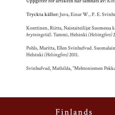
Uppgifter för artikeln har lämnats av:
Kot
Tryckta källor:
Juva, Einar W., P. E. Svin
Konttinen, Riitta, Naistaiteilijat Suomess
brytningstid)
. Tammi, Helsinki
(Helsingfors)
2
Pohls, Maritta, Ellen Svinhufvud. Suomalai
Helsinki
(Helsingfors)
2011.
Svinhufvud, Mathilda, ”Mehtoniemen Pekka”