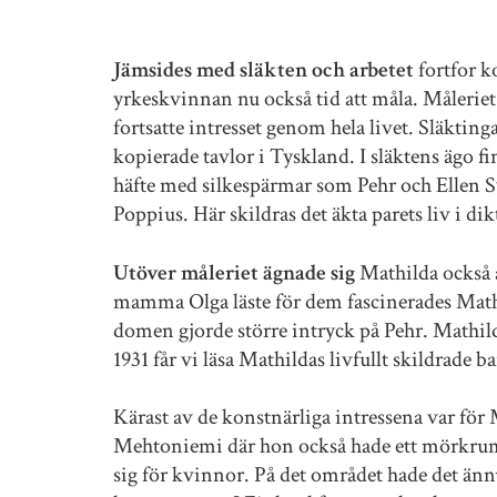
Jämsides med släkten
och arbetet
fortfor k
yrkeskvinnan nu också tid att måla. Måleriet 
fortsatte intresset genom hela livet. Släktin
kopierade tavlor i Tyskland. I släktens ägo 
häfte med silkespärmar som Pehr och Ellen S
Poppius. Här skildras det äkta parets liv i di
Utöver måleriet ägnade sig
Mathilda också å
mamma Olga läste för dem fascinerades Mathil
domen gjorde större intryck på Pehr. Mathild
1931 får vi läsa Mathildas livfullt skildrad
Kärast av de konstnärliga intressena var för 
Mehtoniemi där hon också hade ett mörkrum f
sig för kvinnor. På det området hade det än