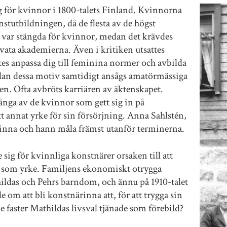
g för kvinnor i 1800-talets Finland. Kvinnorna
tutbildningen, då de flesta av de högst
 var stängda för kvinnor, medan det krävdes
vata akademierna. Även i kritiken utsattes
tes anpassa dig till feminina normer och avbilda
an dessa motiv samtidigt ansågs amatörmässiga
ten. Ofta avbröts karriären av äktenskapet.
nga av de kvinnor som gett sig in på
t annat yrke för sin försörjning. Anna Sahlstén,
rinna och hann måla främst utanför terminerna.
sig för kvinnliga konstnärer orsaken till att
som yrke. Familjens ekonomiskt otrygga
hildas och Pehrs barndom, och ännu på 1910-talet
m att bli konstnärinna att, för att trygga sin
ke faster Mathildas livsval tjänade som förebild?