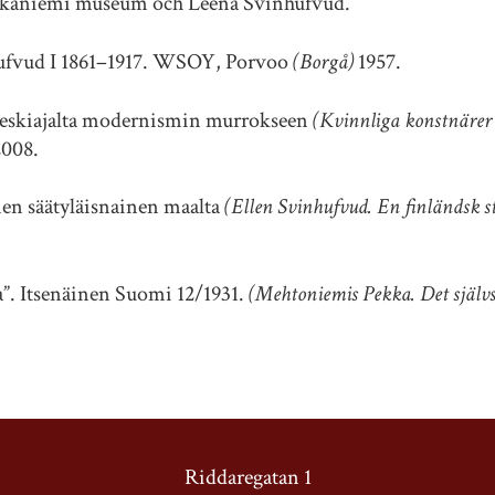
kaniemi museum och Leena Svinhufvud.
hufvud I 1861–1917. WSOY, Porvoo
(Borgå)
1957.
a keskiajalta modernismin murrokseen
(Kvinnliga konstnärer 
008.
nen säätyläisnainen maalta
(Ellen Svinhufvud. En finländsk 
. Itsenäinen Suomi 12/1931.
(Mehtoniemis Pekka. Det själv
Riddaregatan 1