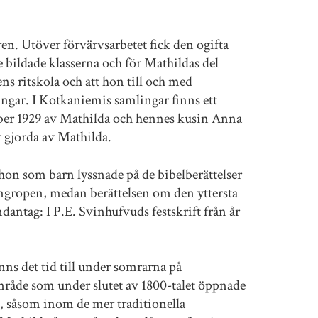
ren. Utöver förvärvsarbetet fick den ogifta
e bildade klasserna och för Mathildas del
ns ritskola och att hon till och med
ingar. I Kotkaniemis samlingar finns ett
mber 1929 av Mathilda och hennes kusin Anna
r gjorda av Mathilda.
 hon som barn lyssnade på de bibelberättelser
ongropen, medan berättelsen om den yttersta
antag: I P.E. Svinhufvuds festskrift från år
nns det tid till under somrarna på
mråde som under slutet av 1800-talet öppnade
k, såsom inom de mer traditionella