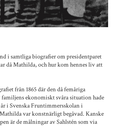
d i samtliga biografier om presidentparet
r då Mathilda, och hur kom hennes liv att
grafiet från 1865 där den då femåriga
av familjens ekonomiskt svåra situation hade
ta år i Svenska Fruntimmersskolan i
 Mathilda var konstnärligt begåvad. Kanske
apen är de målningar av Sahlstén som via