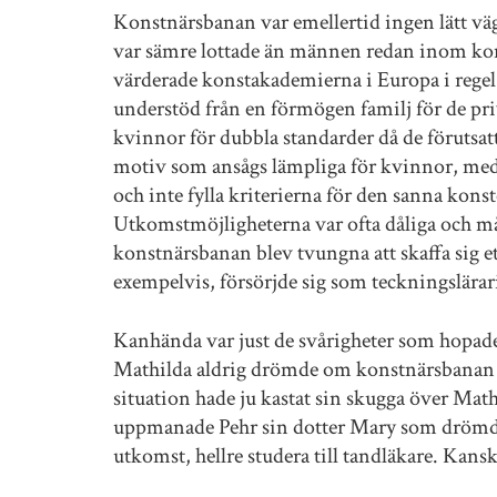
Konstnärsbanan var emellertid ingen lätt vä
var sämre lottade än männen redan inom kons
värderade konstakademierna i Europa i regel
understöd från en förmögen familj för de pri
kvinnor för dubbla standarder då de förutsat
motiv som ansågs lämpliga för kvinnor, med
och inte fylla kriterierna för den sanna kons
Utkomstmöjligheterna var ofta dåliga och må
konstnärsbanan blev tvungna att skaffa sig et
exempelvis, försörjde sig som teckningslära
Kanhända var just de svårigheter som hopade 
Mathilda aldrig drömde om konstnärsbanan 
situation hade ju kastat sin skugga över Mat
uppmanade Pehr sin dotter Mary som drömde o
utkomst, hellre studera till tandläkare. Kans