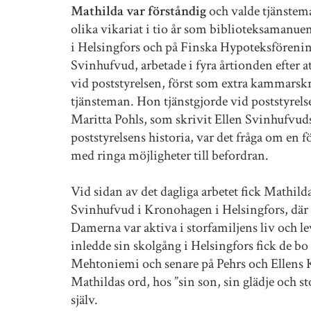
Mathilda var förståndig
och valde tjänste
olika vikariat i tio år som biblioteksamanue
i Helsingfors och på Finska Hypoteksföreni
Svinhufvud, arbetade i fyra årtionden efter at
vid poststyrelsen, först som extra kammarskri
tjänsteman. Hon tjänstgjorde vid poststyrelse
Maritta Pohls, som skrivit Ellen Svinhufvuds 
poststyrelsens historia, var det fråga om en f
med ringa möjligheter till befordran.
Vid sidan av det dagliga arbetet fick Mathil
Svinhufvud i Kronohagen i Helsingfors, där ä
Damerna var aktiva i storfamiljens liv och le
inledde sin skolgång i Helsingfors fick de b
Mehtoniemi och senare på Pehrs och Ellens 
Mathildas ord, hos ”sin son, sin glädje och sto
själv.