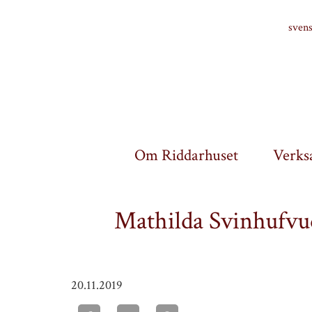
Finlands riddarhus
sven
Om Riddarhuset
Verks
Mathilda Svinhufvud 
20.11.2019