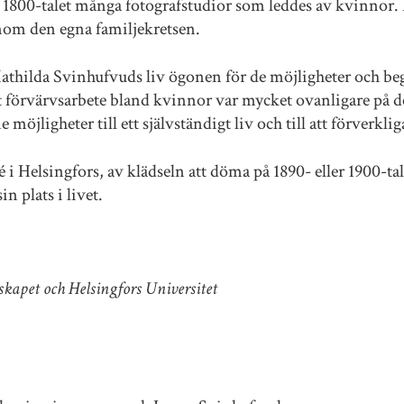
v 1800-talet många fotografstudior som leddes av kvinnor. 
inom den egna familjekretsen.
athilda Svinhufvuds liv ögonen för de möjligheter och be
att förvärvsarbete bland kvinnor var mycket ovanligare på 
öjligheter till ett självständigt liv och till att förverklig
é i Helsingfors, av klädseln att döma på 1890- eller 1900-tal
in plats i livet.
skapet och Helsingfors Universitet