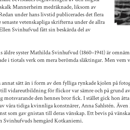
marskalk Mannerheim medräknade, liksom av
edan under hans livstid publicerades det flera
 senaste vetenskapliga skrifterna under de allra
Ellen Svinhufvud fått sin beskärda del av
s äldre syster Mathilda Svinhufvud (1860–1941) är omnämn
de i tiotals verk om mera berömda släktingar. Men vem va
 annat sätt än i form av den fylliga rynkade kjolen på foto
 till vidareutbildning för flickor var sämre och på grund 
ng motsvarande den hennes bror fick. I stället gick hon åt
av våra tidiga kvinnliga konstnärer, Anna Sahlstén. Även
nst som gav gnistan till deras vänskap. Ett bevis på vänsk
llen Svinhufvuds hemgård Kotkaniemi.