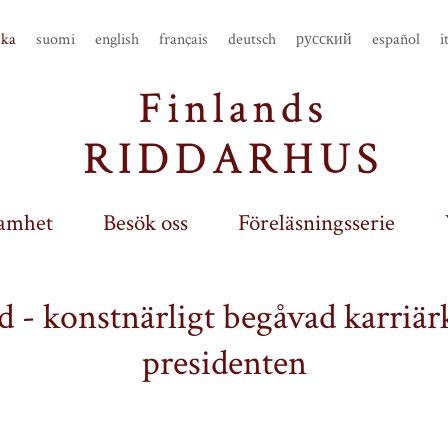
ska
suomi
english
français
deutsch
русский
español
i
amhet
Besök oss
Föreläsningsserie
- konstnärligt begåvad karriärk
presidenten