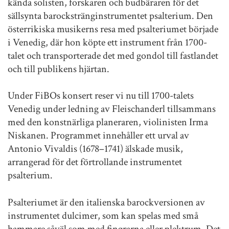
kända solisten, forskaren och budbäraren för det
sällsynta barockstränginstrumentet psalterium. Den
österrikiska musikerns resa med psalteriumet började
i Venedig, där hon köpte ett instrument från 1700-
talet och transporterade det med gondol till fastlandet
och till publikens hjärtan.
Under FiBOs konsert reser vi nu till 1700-talets
Venedig under ledning av Fleischanderl tillsammans
med den konstnärliga planeraren, violinisten Irma
Niskanen. Programmet innehåller ett urval av
Antonio Vivaldis (1678–1741) älskade musik,
arrangerad för det förtrollande instrumentet
psalterium.
Psalteriumet är den italienska barockversionen av
instrumentet dulcimer, som kan spelas med små
hammare såväl som med fingrarna eller plektrum. Det