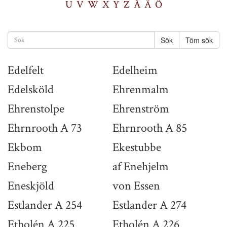
U
V
W
X
Y
Z
Å
Ä
Ö
Töm sök
Edelfelt
Edelheim
Edelsköld
Ehrenmalm
Ehrenstolpe
Ehrenström
Ehrnrooth A 73
Ehrnrooth A 85
Ekbom
Ekestubbe
Eneberg
af Enehjelm
Eneskjöld
von Essen
Estlander A 254
Estlander A 274
Etholén A 225
Etholén A 226