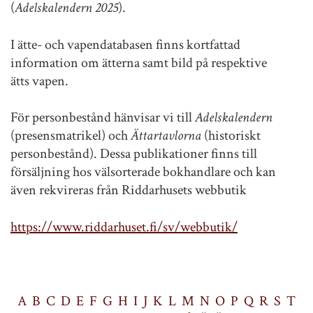
(
Adelskalendern 2025
).
I ätte- och vapendatabasen finns kortfattad
information om ätterna samt bild på respektive
ätts vapen.
För personbestånd hänvisar vi till
Adelskalendern
(presensmatrikel) och
Ättartavlorna
(historiskt
personbestånd). Dessa publikationer finns till
försäljning hos välsorterade bokhandlare och kan
även rekvireras från Riddarhusets webbutik
https://www.riddarhuset.fi/sv/webbutik/
A
B
C
D
E
F
G
H
I
J
K
L
M
N
O
P
Q
R
S
T