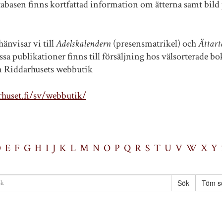
tabasen finns kortfattad information om ätterna samt bild 
änvisar vi till
Adelskalendern
(presensmatrikel) och
Ättart
sa publikationer finns till försäljning hos välsorterade b
ån Riddarhusets webbutik
huset.fi/sv/webbutik/
D
E
F
G
H
I
J
K
L
M
N
O
P
Q
R
S
T
U
V
W
X
Y
Töm s