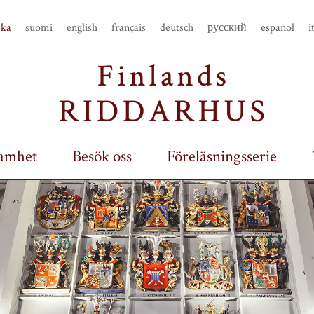
ska
suomi
english
français
deutsch
русский
español
i
amhet
Besök oss
Föreläsningsserie