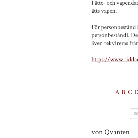
I ätte- och vapenda
ätts vapen.
För personbestånd h
personbestånd). Des
även rekvireras fr
https://www.riddar
A
B
C
von Qvanten