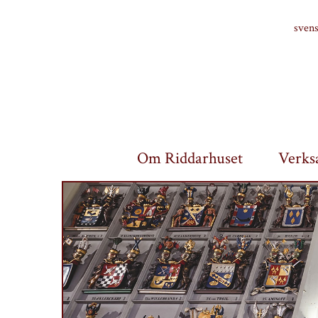
Finlands riddarhus
sven
Om Riddarhuset
Verks