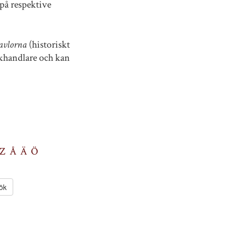
på respektive
avlorna
(historiskt
okhandlare och kan
Z
Å
Ä
Ö
ök