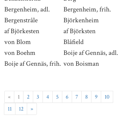
Bergenheim, adl.
Bergenheim, frih.
Bergenstråle
Björkenheim
af Björkesten
af Björksten
von Blom
Blåfield
von Boehm
Boije af Gennäs, adl.
Boije af Gennäs, frih.
von Boisman
«
1
2
3
4
5
6
7
8
9
10
11
12
»