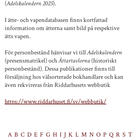
(
Adelskalendern 2025
).
I ätte- och vapendatabasen finns kortfattad
information om ätterna samt bild på respektive
ätts vapen.
För personbestånd hänvisar vi till
Adelskalendern
(presensmatrikel) och
Ättartavlorna
(historiskt
personbestånd). Dessa publikationer finns till
försäljning hos välsorterade bokhandlare och kan
även rekvireras från Riddarhusets webbutik
https://www.riddarhuset.fi/sv/webbutik/
A
B
C
D
E
F
G
H
I
J
K
L
M
N
O
P
Q
R
S
T