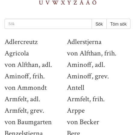
U
V
W
X
Y
Z
Å
Ä
Ö
Töm sök
Adlercreutz
Adlerstjerna
Agricola
von Alfthan, frih.
von Alfthan, adl.
Aminoff, adl.
Aminoff, frih.
Aminoff, grev.
von Ammondt
Antell
Armfelt, adl.
Armfelt, frih.
Armfelt, grev.
Arppe
von Baumgarten
von Becker
Benzelstierna
Berg